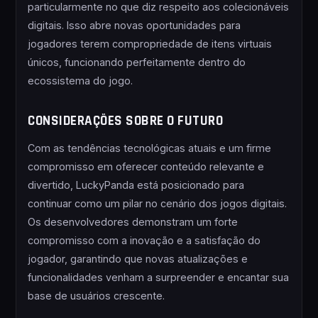
particularmente no que diz respeito aos colecionáveis
digitais. Isso abre novas oportunidades para
jogadores terem compropriedade de itens virtuais
únicos, funcionando perfeitamente dentro do
ecossistema do jogo.
CONSIDERAÇÕES SOBRE O FUTURO
Com as tendências tecnológicas atuais e um firme
compromisso em oferecer conteúdo relevante e
divertido, LuckyPanda está posicionado para
continuar como um pilar no cenário dos jogos digitais.
Os desenvolvedores demonstram um forte
compromisso com a inovação e a satisfação do
jogador, garantindo que novas atualizações e
funcionalidades venham a surpreender e encantar sua
base de usuários crescente.