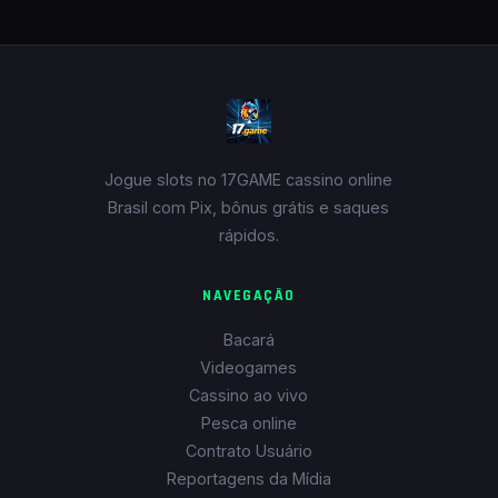
Jogue slots no 17GAME cassino online
Brasil com Pix, bônus grátis e saques
rápidos.
NAVEGAÇÃO
Bacará
Videogames
Cassino ao vivo
Pesca online
Contrato Usuário
Reportagens da Mídia