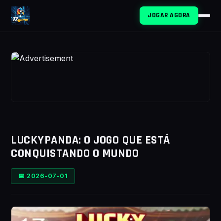
JOGAR AGORA
LUCKYPANDA: O JOGO QUE ESTÁ
CONQUISTANDO O MUNDO
📅 2026-07-01