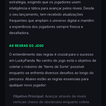
estratégia, exigindo que os jogadores usem
inteligência e tática para avançar pelos níveis. Desde
o seu lançamento, tem recebido atualizações
frequentes que ampliam o universo digital e mantêm
a experiência dos jogadores sempre fresca e
desafiadora.
AS REGRAS DO JOGO
O entendimento das regras é crucial para o sucesso
em LuckyPanda. No centro do jogo está o objetivo de
coletar o máximo de 'Items de Sorte' possível
enquanto se enfrenta diversos desafios ao longo do
percurso. Abaixo estão as regras essenciais para
qualquer novo jogador:
Objetivo Principal:
Avançar através de níveis
verticais cheios de obstáculos enquanto coleta