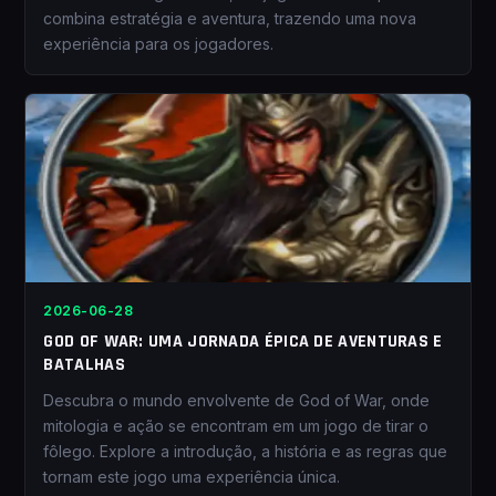
combina estratégia e aventura, trazendo uma nova
experiência para os jogadores.
2026-06-28
GOD OF WAR: UMA JORNADA ÉPICA DE AVENTURAS E
BATALHAS
Descubra o mundo envolvente de God of War, onde
mitologia e ação se encontram em um jogo de tirar o
fôlego. Explore a introdução, a história e as regras que
tornam este jogo uma experiência única.