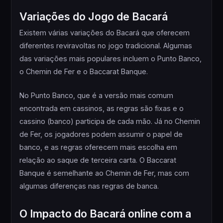
Variações do Jogo de Bacará
Existem várias variações do Bacará que oferecem
diferentes reviravoltas no jogo tradicional. Algumas
das variações mais populares incluem o Punto Banco,
o Chemin de Fer e o Baccarat Banque.
No Punto Banco, que é a versão mais comum
encontrada em cassinos, as regras são fixas e o
cassino (banco) participa de cada mão. Já no Chemin
de Fer, os jogadores podem assumir o papel de
banco, e as regras oferecem mais escolha em
relação ao saque de terceira carta. O Baccarat
Banque é semelhante ao Chemin de Fer, mas com
algumas diferenças nas regras de banca.
O Impacto do Bacará online com a