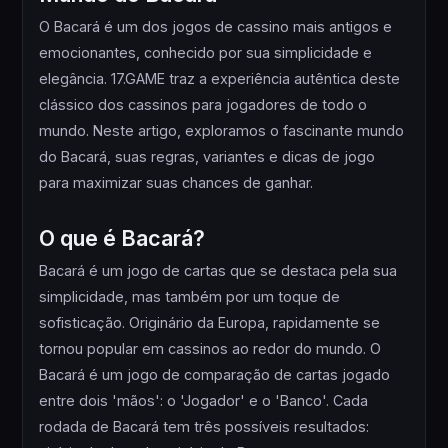
O Bacará é um dos jogos de cassino mais antigos e
emocionantes, conhecido por sua simplicidade e
elegância. 17.GAME traz a experiência autêntica deste
clássico dos cassinos para jogadores de todo o
mundo. Neste artigo, exploramos o fascinante mundo
do Bacará, suas regras, variantes e dicas de jogo
para maximizar suas chances de ganhar.
O que é Bacará?
Bacará é um jogo de cartas que se destaca pela sua
simplicidade, mas também por um toque de
sofisticação. Originário da Europa, rapidamente se
tornou popular em cassinos ao redor do mundo. O
Bacará é um jogo de comparação de cartas jogado
entre dois 'mãos': o 'Jogador' e o 'Banco'. Cada
rodada de Bacará tem três possíveis resultados: