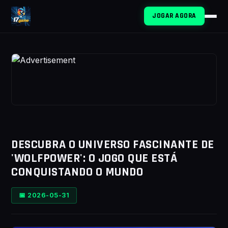
JOGAR AGORA
DESCUBRA O UNIVERSO FASCINANTE DE
'WOLFPOWER': O JOGO QUE ESTÁ
CONQUISTANDO O MUNDO
📅 2026-05-31