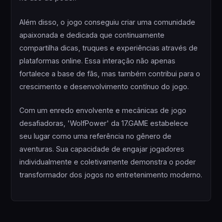
Além disso, o jogo conseguiu criar uma comunidade
apaixonada e dedicada que continuamente
compartilha dicas, truques e experiências através de
plataformas online. Essa interação não apenas
fortalece a base de fãs, mas também contribui para o
crescimento e desenvolvimento contínuo do jogo.
Com um enredo envolvente e mecânicas de jogo
desafiadoras, 'WolfPower' da 17.GAME estabelece
seu lugar como uma referência no gênero de
aventuras. Sua capacidade de engajar jogadores
individualmente e coletivamente demonstra o poder
transformador dos jogos no entretenimento moderno.