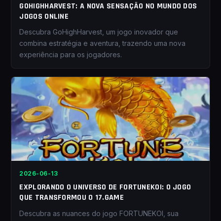
GOHIGHHARVEST: A NOVA SENSAÇÃO NO MUNDO DOS
JOGOS ONLINE
Descubra GoHighHarvest, um jogo inovador que
combina estratégia e aventura, trazendo uma nova
experiência para os jogadores.
2026-06-13
EXPLORANDO O UNIVERSO DE FORTUNEKOI: O JOGO
QUE TRANSFORMOU O 17.GAME
Descubra as nuances do jogo FORTUNEKOI, sua