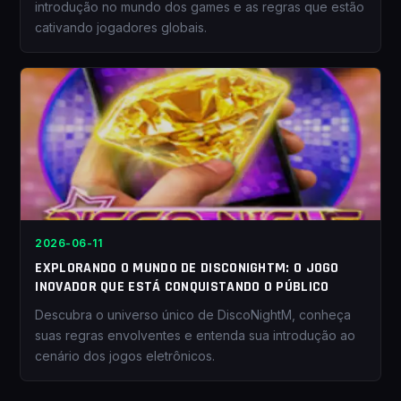
introdução no mundo dos games e as regras que estão
cativando jogadores globais.
2026-06-11
EXPLORANDO O MUNDO DE DISCONIGHTM: O JOGO
INOVADOR QUE ESTÁ CONQUISTANDO O PÚBLICO
Descubra o universo único de DiscoNightM, conheça
suas regras envolventes e entenda sua introdução ao
cenário dos jogos eletrônicos.