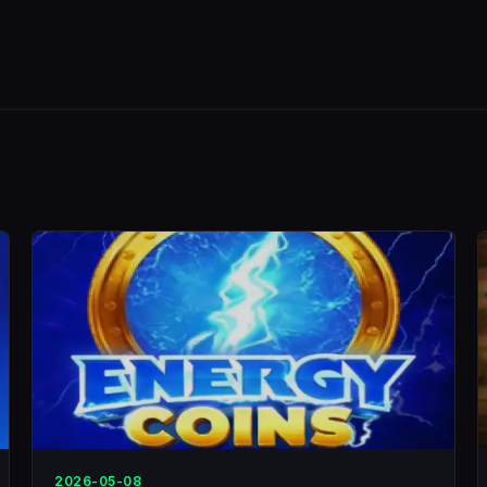
2026-05-08