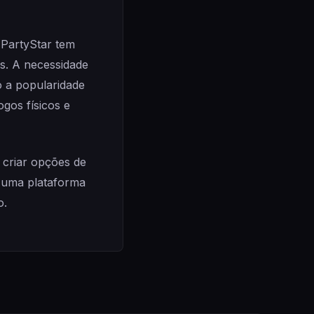
PartyStar tem
os. A necessidade
o a popularidade
gos físicos e
 criar opções de
 uma plataforma
o.