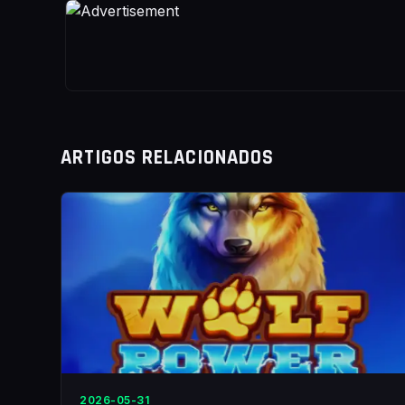
ARTIGOS RELACIONADOS
2026-05-31