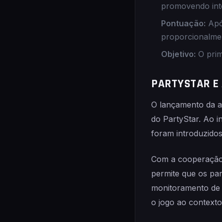
promovendo inte
Pontuação:
Após
proporcionalment
Objetivo:
O prim
PARTYSTAR E 
O lançamento da a
do PartyStar. Ao i
foram introduzidos
Com a cooperação 
permite que os par
monitoramento de 
o jogo ao contexto