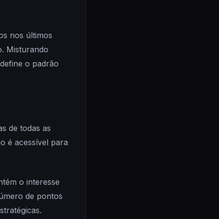
os nos últimos
o. Misturando
 define o padrão
as de todas as
o é acessível para
ntém o interesse
 número de pontos
stratégicas.