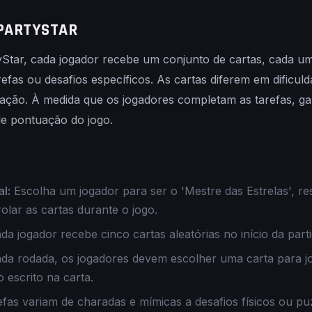
PARTYSTAR
tyStar, cada jogador recebe um conjunto de cartas, cada 
refas ou desafios específicos. As cartas diferem em dificul
uação. À medida que os jogadores completam as tarefas, ga
e pontuação do jogo.
l:
Escolha um jogador para ser o 'Mestre das Estrelas', r
trolar as cartas durante o jogo.
a jogador recebe cinco cartas aleatórias no início da parti
a rodada, os jogadores devem escolher uma carta para jo
o escrito na carta.
fas variam de charadas e mímicas a desafios físicos ou pu