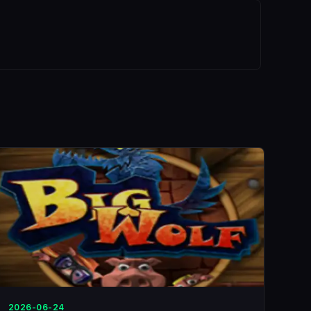
2026-06-24