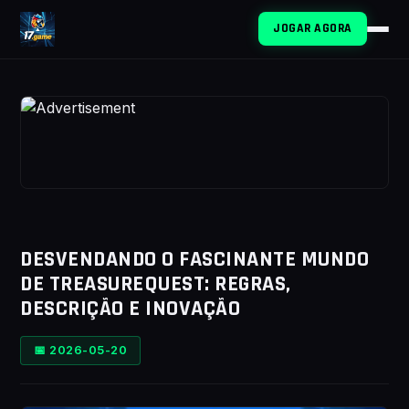
JOGAR AGORA
DESVENDANDO O FASCINANTE MUNDO
DE TREASUREQUEST: REGRAS,
DESCRIÇÃO E INOVAÇÃO
📅 2026-05-20