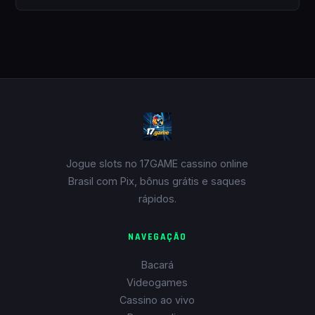
Jogue slots no 17GAME cassino online
Brasil com Pix, bônus grátis e saques
rápidos.
NAVEGAÇÃO
Bacará
Videogames
Cassino ao vivo