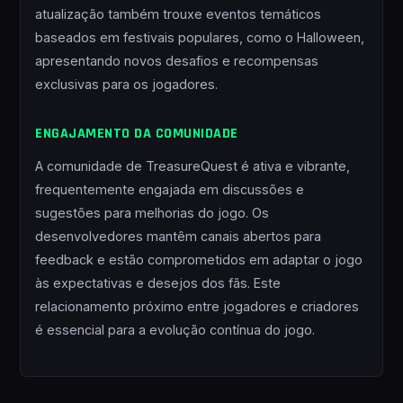
atualização também trouxe eventos temáticos
baseados em festivais populares, como o Halloween,
apresentando novos desafios e recompensas
exclusivas para os jogadores.
ENGAJAMENTO DA COMUNIDADE
A comunidade de TreasureQuest é ativa e vibrante,
frequentemente engajada em discussões e
sugestões para melhorias do jogo. Os
desenvolvedores mantêm canais abertos para
feedback e estão comprometidos em adaptar o jogo
às expectativas e desejos dos fãs. Este
relacionamento próximo entre jogadores e criadores
é essencial para a evolução contínua do jogo.