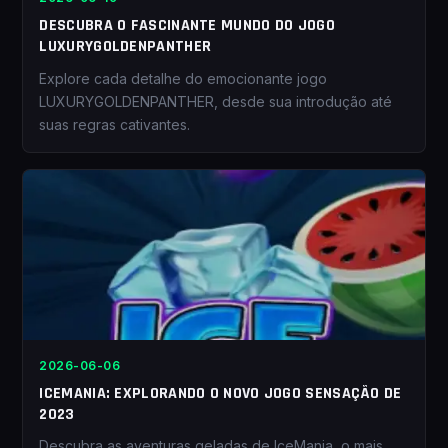
DESCUBRA O FASCINANTE MUNDO DO JOGO
LUXURYGOLDENPANTHER
Explore cada detalhe do emocionante jogo
LUXURYGOLDENPANTHER, desde sua introdução até
suas regras cativantes.
2026-06-06
ICEMANIA: EXPLORANDO O NOVO JOGO SENSAÇÃO DE
2023
Descubra as aventuras geladas de IceMania, o mais