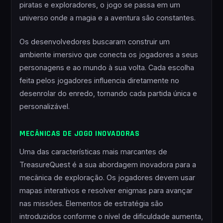
piratas e exploradores, o jogo se passa em um
universo onde a magia e a aventura são constantes.
Os desenvolvedores buscaram construir um
ambiente imersivo que conecta os jogadores a seus
personagens e ao mundo à sua volta. Cada escolha
feita pelos jogadores influencia diretamente no
desenrolar do enredo, tornando cada partida única e
personalizável.
MECÂNICAS DE JOGO INOVADORAS
Uma das características mais marcantes de
TreasureQuest é a sua abordagem inovadora para a
mecânica de exploração. Os jogadores devem usar
mapas interativos e resolver enigmas para avançar
nas missões. Elementos de estratégia são
introduzidos conforme o nível de dificuldade aumenta,