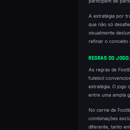
participem de part
A estratégia por t
que não só desafi
visualmente deslu
refinar o conceito
REGRAS DO JOGO
As regras de Footb
futebol convencion
estratégia. O jogo
entre uma ampla ga
No cerne de Footb
combinações exclus
diferente, tanto em