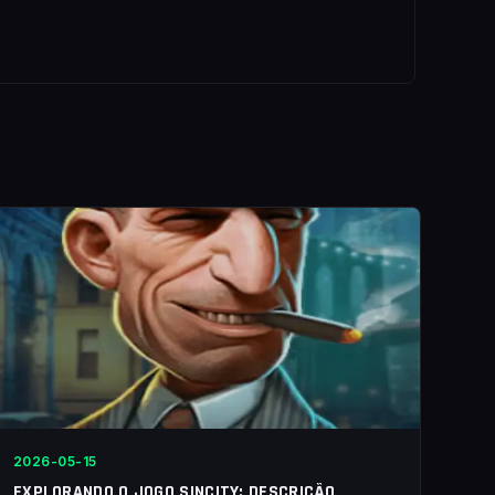
2026-05-15
EXPLORANDO O JOGO SINCITY: DESCRIÇÃO,