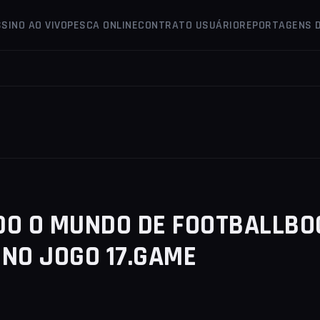
SINO AO VIVO
PESCA ONLINE
CONTRATO USUÁRIO
REPORTAGENS D
O O MUNDO DE FOOTBALLBO
NO JOGO 17.GAME