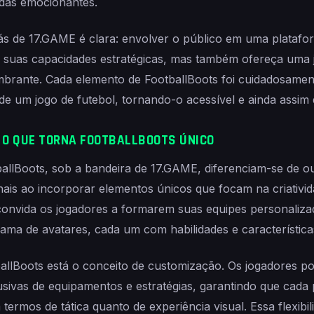
idas emocionantes.
rás de 17.GAME é clara: envolver o público em uma platafo
e suas capacidades estratégicas, mas também ofereça uma 
mbrante. Cada elemento de FootballBoots foi cuidadosamen
 de um jogo de futebol, tornando-o acessível e ainda assim 
: O QUE TORNA FOOTBALLBOOTS ÚNICO
allBoots, sob a bandeira de 17.GAME, diferenciam-se de ou
ais ao incorporar elementos únicos que focam na criativida
 convida os jogadores a formarem suas equipes personaliza
ma de avatares, cada um com habilidades e características 
allBoots está o conceito de customização. Os jogadores p
ivas de equipamentos e estratégias, garantindo que cada p
 termos de tática quanto de experiência visual. Essa flexib