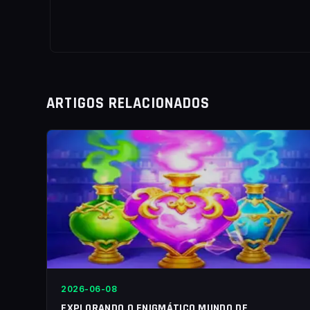
ARTIGOS RELACIONADOS
2026-06-08
EXPLORANDO O ENIGMÁTICO MUNDO DE