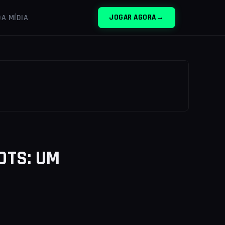
A MÍDIA
JOGAR AGORA
→
OTS: UM