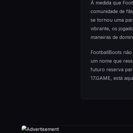
À medida que Footba
comunidade de fãs
se tornou uma par
vibrante, os jogad
maneiras de domin
FootballBoots não
um nome que resso
futuro reserva par
17.GAME, está aqui