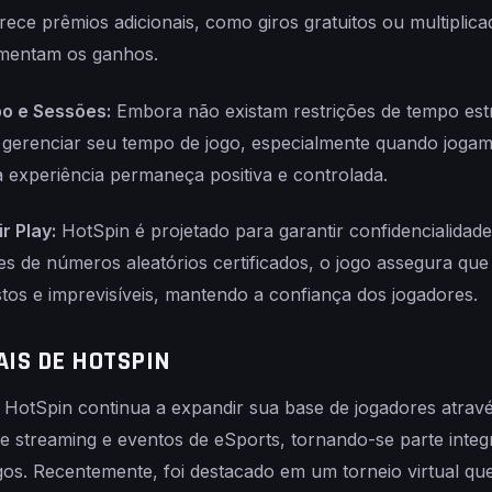
erece prêmios adicionais, como giros gratuitos ou multipli
umentam os ganhos.
po e Sessões:
Embora não existam restrições de tempo estr
 gerenciar seu tempo de jogo, especialmente quando jogam
a experiência permaneça positiva e controlada.
r Play:
HotSpin é projetado para garantir confidencialidade 
es de números aleatórios certificados, o jogo assegura que
stos e imprevisíveis, mantendo a confiança dos jogadores.
AIS DE HOTSPIN
 HotSpin continua a expandir sua base de jogadores atravé
 streaming e eventos de eSports, tornando-se parte integ
os. Recentemente, foi destacado em um torneio virtual que