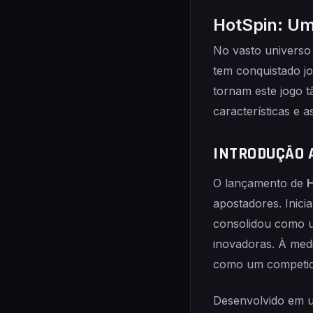
HotSpin: Um
No vasto universo
tem conquistado j
tornam este jogo t
características e 
INTRODUÇÃO 
O lançamento de
H
apostadores. Inici
consolidou como um
inovadoras. À medi
como um competido
Desenvolvido em um