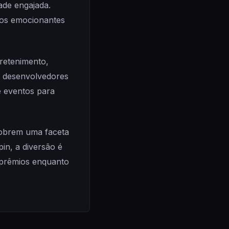
ade engajada.
os emocionantes
retenimento,
s desenvolvedores
e eventos para
scobrem uma faceta
in, a diversão é
 prêmios enquanto