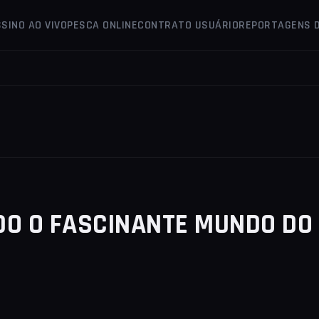
SINO AO VIVO
PESCA ONLINE
CONTRATO USUÁRIO
REPORTAGENS D
O O FASCINANTE MUNDO DO