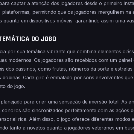
para captar a atenção dos jogadores desde o primeiro insta
es plataformas, permitindo que os jogadores mergulhem na
quanto em dispositivos móveis, garantindo assim uma vasta
TEMÁTICA DO JOGO
cia por sua temática vibrante que combina elementos clássi
es modernos. Os jogadores são recebidos com um painel 
ais dos cassinos, como frutas, números da sorte e estrelas c
s bobinas. Cada giro é embalado por sons envolventes qu
to do jogo.
 planejado para criar uma sensação de imersão total. As 
s sonoros são sincronizados perfeitamente com as ações d
nsorial rica. Além disso, o jogo oferece diferentes modos e
endo tanto a novatos quanto a jogadores veteranos em bus