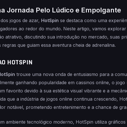
a Jornada Pelo Lúdico e Empolgante
 dos jogos de azar,
HotSpin
se destaca como uma experiênc
ogadores ao redor do mundo. Neste artigo, vamos explorar
ão atrativo, discutindo sua introdução no mercado, suas pri
as regras que guiam essa aventura cheia de adrenalina.
AO HOTSPIN
otSpin
trouxe uma nova onda de entusiasmo para a comu
almente ganhando popularidade em cassinos online, o jogo
 favorito devido à sua estética visual vibrante e a mecâni
da que a indústria de jogos online continua crescendo, Ho
r notável, prometendo entretenimento e a chance de gra
 ambiente tecnológico moderno, HotSpin utiliza gráficos d