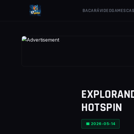
BACARÁ
VIDEOGAMES
CAS
EXPLORAND
HOTSPIN
📅 2026-05-14