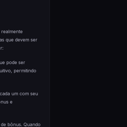
e realmente
cas que devem ser
r:
ue pode ser
itivo, permitindo
 cada um com seu
ônus e
da de bônus. Quando